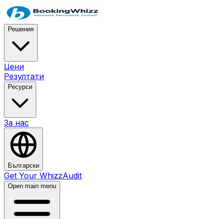
Решения
Цени
Резултати
Ресурси
За нас
Български
Get Your WhizzAudit
Open main menu