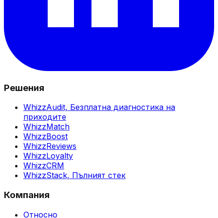
Решения
WhizzAudit,
Безплатна диагностика на
приходите
WhizzMatch
WhizzBoost
WhizzReviews
WhizzLoyalty
WhizzCRM
WhizzStack,
Пълният стек
Компания
Относно