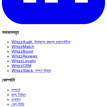
সমাধানসমূহ
WhizzAudit,
বিনামূল্যে রাজস্ব ডায়াগনস্টিক
WhizzMatch
WhizzBoost
WhizzReviews
WhizzLoyalty
WhizzCRM
WhizzStack,
সম্পূর্ণ স্ট্যাক
কোম্পানি
সম্পর্কে
মূল্য নির্ধারণ
ফলাফল
কেস স্টাডি