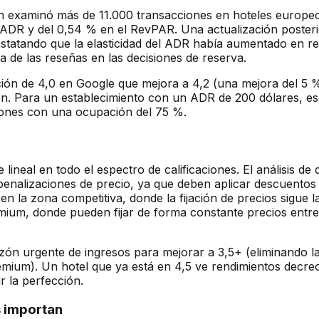
son examinó más de 11.000 transacciones en hoteles europe
ADR y del 0,54 % en el RevPAR. Una actualización posteri
onstatando que la elasticidad del ADR había aumentado en r
a de las reseñas en las decisiones de reserva.
cación de 4,0 en Google que mejora a 4,2 (una mejora del 
. Para un establecimiento con un ADR de 200 dólares, eso
iones con una ocupación del 75 %.
lineal en todo el espectro de calificaciones. El análisis d
 a penalizaciones de precio, ya que deben aplicar descuent
 en la zona competitiva, donde la fijación de precios sigue
emium, donde pueden fijar de forma constante precios entr
razón urgente de ingresos para mejorar a 3,5+ (eliminando l
mium). Un hotel que ya está en 4,5 ve rendimientos decrec
r la perfección.
s importan