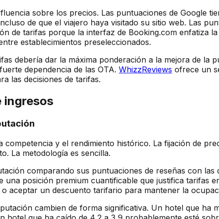
fluencia sobre los precios. Las puntuaciones de Google tie
ncluso de que el viajero haya visitado su sitio web. Las p
ión de tarifas porque la interfaz de Booking.com enfatiza 
 entre establecimientos preseleccionados.
fas debería dar la máxima ponderación a la mejora de la p
fuerte dependencia de las OTA.
WhizzReviews
ofrece un s
a las decisiones de tarifas.
e ingresos
putación
a competencia y el rendimiento histórico. La fijación de pr
to. La metodología es sencilla.
tación comparando sus puntuaciones de reseñas con las de
una posición premium cuantificable que justifica tarifas e
 o aceptar un descuento tarifario para mantener la ocupac
eputación cambien de forma significativa. Un hotel que ha 
 un hotel que ha caído de 4,2 a 3,9 probablemente esté sob