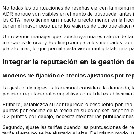
No todas las puntuaciones de reseñas ejercen la misma in
ADR porque son visibles en el punto de búsqueda, antes i
las OTA, pero tienen un impacto directo menor en la fijac
tienen el mayor peso para los viajeros de ocio que eligen
Un revenue manager que construya una estrategia de tari
mercados de ocio y Booking.com para los mercados con 
plataformas, lo que permite esta visión multiplataforma par
Integrar la reputación en la gestión d
Modelos de fijación de precios ajustados por re
La gestión de ingresos tradicional considera la demanda, l
posición reputacional competitiva actual del establecimien
Primero, establezca su sobreprecio o descuento por repu
puntos por encima de la media de su comp set, dispone de 
0,2 puntos por debajo, necesita mejorar las puntuaciones
Segundo, ajuste las tarifas cuando las puntuaciones de r
tarifa si esta no se ha ajustado al alza. Del mismo modo,