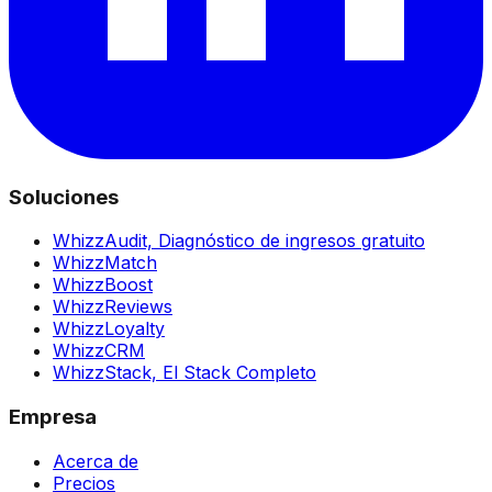
Soluciones
WhizzAudit,
Diagnóstico de ingresos gratuito
WhizzMatch
WhizzBoost
WhizzReviews
WhizzLoyalty
WhizzCRM
WhizzStack,
El Stack Completo
Empresa
Acerca de
Precios