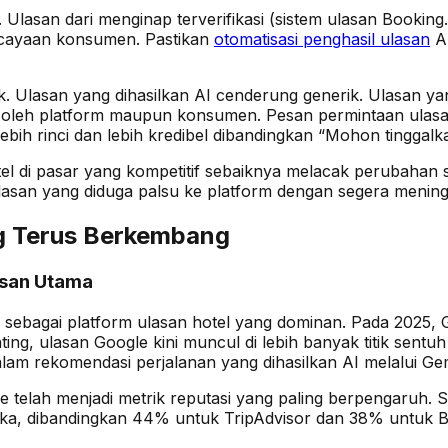
i. Ulasan dari menginap terverifikasi (sistem ulasan Bookin
ercayaan konsumen. Pastikan
otomatisasi penghasil ulasan
An
ik. Ulasan yang dihasilkan AI cenderung generik. Ulasan y
baik oleh platform maupun konsumen. Pesan permintaan u
bih rinci dan lebih kredibel dibandingkan “Mohon tinggalk
Hotel di pasar yang kompetitif sebaiknya melacak peruba
asan yang diduga palsu ke platform dengan segera menin
ng Terus Berkembang
asan Utama
 sebagai platform ulasan hotel yang dominan. Pada 2025, 
ing, ulasan Google kini muncul di lebih banyak titik sentuh
alam rekomendasi perjalanan yang dihasilkan AI melalui Gem
ogle telah menjadi metrik reputasi yang paling berpengar
eka, dibandingkan 44% untuk TripAdvisor dan 38% untuk B