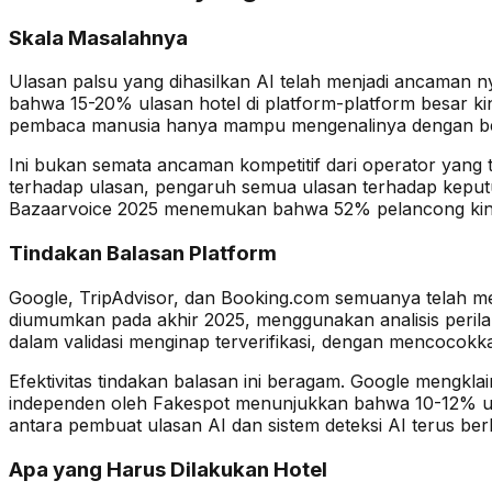
Skala Masalahnya
Ulasan palsu yang dihasilkan AI telah menjadi ancaman n
bahwa 15-20% ulasan hotel di platform-platform besar kin
pembaca manusia hanya mampu mengenalinya dengan bena
Ini bukan semata ancaman kompetitif dari operator yang 
terhadap ulasan, pengaruh semua ulasan terhadap keput
Bazaarvoice 2025 menemukan bahwa 52% pelancong kini m
Tindakan Balasan Platform
Google, TripAdvisor, dan Booking.com semuanya telah me
diumumkan pada akhir 2025, menggunakan analisis perilaku
dalam validasi menginap terverifikasi, dengan mencocokka
Efektivitas tindakan balasan ini beragam. Google mengkl
independen oleh Fakespot menunjukkan bahwa 10-12% ula
antara pembuat ulasan AI dan sistem deteksi AI terus berl
Apa yang Harus Dilakukan Hotel