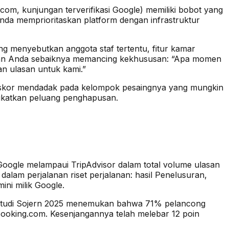
g.com, kunjungan terverifikasi Google) memiliki bobot yang
da memprioritaskan platform dengan infrastruktur
ang menyebutkan anggota staf tertentu, fitur kamar
lasan Anda sebaiknya memancing kekhususan: “Apa momen
an ulasan untuk kami.”
han skor mendadak pada kelompok pesaingnya yang mungkin
gkatkan peluang penghapusan.
Google melampaui TripAdvisor dalam total volume ulasan
 dalam perjalanan riset perjalanan: hasil Penelusuran,
ini milik Google.
uh. Studi Sojern 2025 menemukan bahwa 71% pelancong
ooking.com. Kesenjangannya telah melebar 12 poin