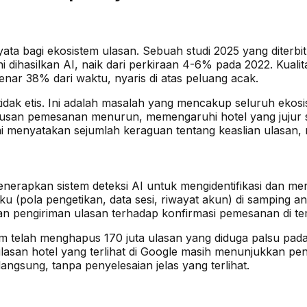
yata bagi ekosistem ulasan. Sebuah studi 2025 yang diterb
i dihasilkan AI, naik dari perkiraan 4-6% pada 2022. Kuali
r 38% dari waktu, nyaris di atas peluang acak.
tidak etis. Ini adalah masalah yang mencakup seluruh ekos
usan pemesanan menurun, memengaruhi hotel yang jujur s
enyatakan sejumlah keraguan tentang keaslian ulasan, n
nerapkan sistem deteksi AI untuk mengidentifikasi dan me
 (pola pengetikan, data sesi, riwayat akun) di samping ana
n pengiriman ulasan terhadap konfirmasi pemesanan di temp
aim telah menghapus 170 juta ulasan yang diduga palsu pad
san hotel yang terlihat di Google masih menunjukkan pe
angsung, tanpa penyelesaian jelas yang terlihat.