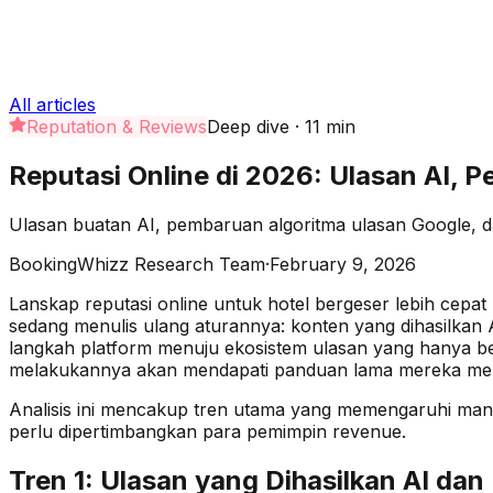
All articles
Reputation & Reviews
Deep dive
·
11
min
Reputasi Online di 2026: Ulasan AI, 
Ulasan buatan AI, pembaruan algoritma ulasan Google, da
BookingWhizz Research Team
·
February 9, 2026
Lanskap reputasi online untuk hotel bergeser lebih cepa
sedang menulis ulang aturannya: konten yang dihasilkan
langkah platform menuju ekosistem ulasan yang hanya ber
melakukannya akan mendapati panduan lama mereka meng
Analisis ini mencakup tren utama yang memengaruhi mana
perlu dipertimbangkan para pemimpin revenue.
Tren 1: Ulasan yang Dihasilkan AI dan