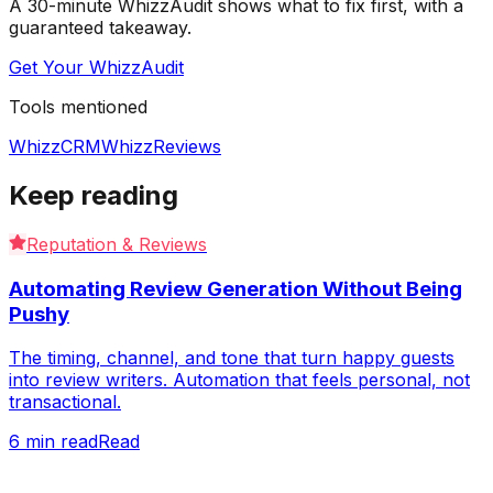
A 30-minute WhizzAudit shows what to fix first, with a
guaranteed takeaway.
Get Your WhizzAudit
Tools mentioned
WhizzCRM
WhizzReviews
Keep reading
Reputation & Reviews
Automating Review Generation Without Being
Pushy
The timing, channel, and tone that turn happy guests
into review writers. Automation that feels personal, not
transactional.
6
min read
Read