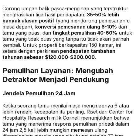
Corong umpan balik pasca-menginap yang terstruktur
menghasilkan tiga hasil pendapatan:
35-50% lebih
banyak ulasan positif
(yang mendorong pemesanan di
masa depan),
konversi pemesanan ulang 6-10%
dari
tamu yang puas, dan
tingkat pemulihan 40-60%
untuk
tamu yang tidak puas yang tanpa itu tidak akan pernah
kembali. Untuk properti berkapasitas 150 kamar, ini
setara dengan perkiraan
pendapatan tambahan
tahunan sebesar $120.000-$200.000
.
Pemulihan Layanan: Mengubah
Detraktor Menjadi Pendukung
Jendela Pemulihan 24 Jam
Ketika seorang tamu menilai masa menginapnya 6 atau
lebih rendah, kecepatan itu penting. Riset dari Center for
Hospitality Research milik Cornell menunjukkan bahwa
tamu yang menerima respons pemulihan pribadi dalam
24 jam 2,5 kali lebih mungkin memesan ulang
dibandingkan mereka yang dihubungi setelah 72 jam.