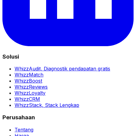
Solusi
WhizzAudit,
Diagnostik pendapatan gratis
WhizzMatch
WhizzBoost
WhizzReviews
WhizzLoyalty
WhizzCRM
WhizzStack,
Stack Lengkap
Perusahaan
Tentang
Harga