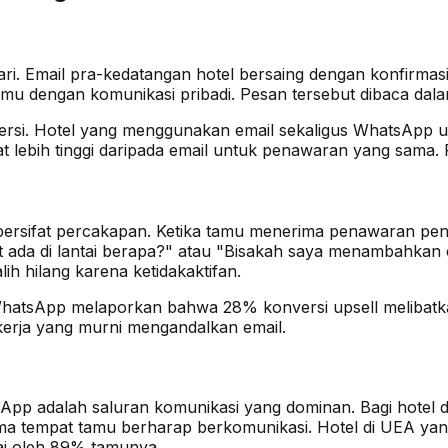
 hari. Email pra-kedatangan hotel bersaing dengan konfirm
u dengan komunikasi pribadi. Pesan tersebut dibaca dalam
rsi. Hotel yang menggunakan email sekaligus WhatsApp un
lebih tinggi daripada email untuk penawaran yang sama. Pesa
 bersifat percakapan. Ketika tamu menerima penawaran pe
da di lantai berapa?" atau "Bisakah saya menambahkan ch
ih hilang karena ketidakaktifan.
WhatsApp melaporkan bahwa 28% konversi upsell melibatka
 kerja yang murni mengandalkan email.
sApp adalah saluran komunikasi yang dominan. Bagi hotel 
ma tempat tamu berharap berkomunikasi. Hotel di UEA y
ai oleh 89% tamunya.