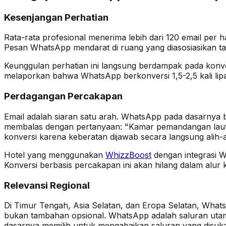
Kesenjangan Perhatian
Rata-rata profesional menerima lebih dari 120 email per
Pesan WhatsApp mendarat di ruang yang diasosiasikan tam
Keunggulan perhatian ini langsung berdampak pada konve
melaporkan bahwa WhatsApp berkonversi 1,5-2,5 kali lipat 
Perdagangan Percakapan
Email adalah siaran satu arah. WhatsApp pada dasarnya
membalas dengan pertanyaan: "Kamar pemandangan laut a
konversi karena keberatan dijawab secara langsung alih-al
Hotel yang menggunakan
WhizzBoost
dengan integrasi 
Konversi berbasis percakapan ini akan hilang dalam alur
Relevansi Regional
Di Timur Tengah, Asia Selatan, dan Eropa Selatan, What
bukan tambahan opsional. WhatsApp adalah saluran uta
dasarnya memilih untuk mengabaikan saluran yang disuk