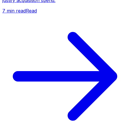
justify acquisition spend.
7
min read
Read