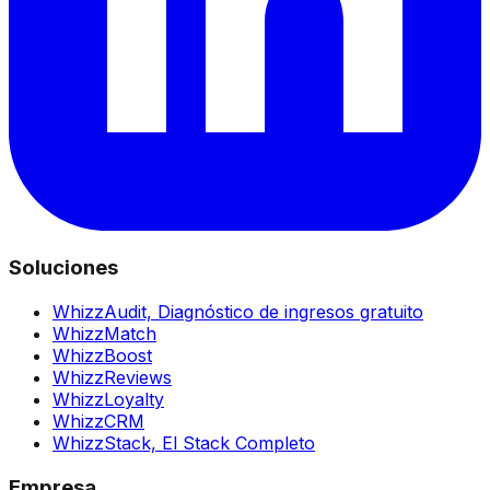
Soluciones
WhizzAudit,
Diagnóstico de ingresos gratuito
WhizzMatch
WhizzBoost
WhizzReviews
WhizzLoyalty
WhizzCRM
WhizzStack,
El Stack Completo
Empresa