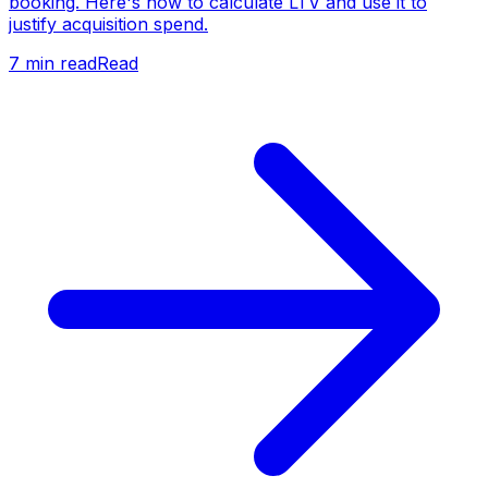
booking. Here's how to calculate LTV and use it to
justify acquisition spend.
7
min read
Read