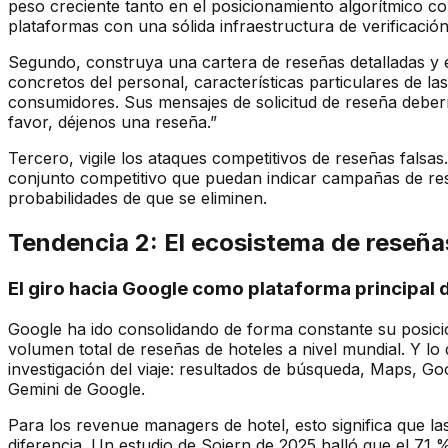
peso creciente tanto en el posicionamiento algorítmico 
plataformas con una sólida infraestructura de verificación
Segundo, construya una cartera de reseñas detalladas y 
concretos del personal, características particulares de l
consumidores. Sus mensajes de solicitud de reseña debería
favor, déjenos una reseña.”
Tercero, vigile los ataques competitivos de reseñas fals
conjunto competitivo que puedan indicar campañas de rese
probabilidades de que se eliminen.
Tendencia 2: El ecosistema de reseña
El giro hacia Google como plataforma principal 
Google ha ido consolidando de forma constante su posic
volumen total de reseñas de hoteles a nivel mundial. Y l
investigación del viaje: resultados de búsqueda, Maps, G
Gemini de Google.
Para los revenue managers de hotel, esto significa que l
diferencia. Un estudio de Sojern de 2025 halló que el 71 