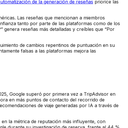
utomatización de la generación de reseñas
priorice las
genéricas. Las reseñas que mencionan a miembros
onfianza tanto por parte de las plataformas como de los
a?” genera reseñas más detalladas y creíbles que “Por
eguimiento de cambios repentinos de puntuación en su
ntamente falsas a las plataformas mejora las
025, Google superó por primera vez a TripAdvisor en
hora en más puntos de contacto del recorrido de
 recomendaciones de viaje generadas por IA a través de
 en la métrica de reputación más influyente, con
gle durante su investigación de reserva, frente al 44 %