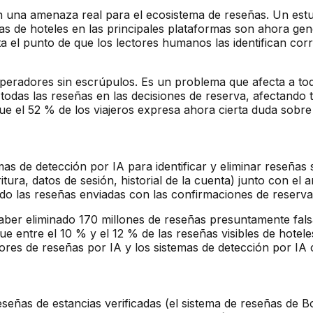
n una amenaza real para el ecosistema de reseñas. Un estu
as de hoteles en las principales plataformas son ahora ge
a el punto de que los lectores humanos las identifican co
eradores sin escrúpulos. Es un problema que afecta a tod
 todas las reseñas en las decisiones de reserva, afectando
 el 52 % de los viajeros expresa ahora cierta duda sobre l
 de detección por IA para identificar y eliminar reseñas s
itura, datos de sesión, historial de la cuenta) junto con el
ando las reseñas enviadas con las confirmaciones de reserva
 haber eliminado 170 millones de reseñas presuntamente fa
e entre el 10 % y el 12 % de las reseñas visibles de hotel
adores de reseñas por IA y los sistemas de detección por IA c
eseñas de estancias verificadas (el sistema de reseñas de B