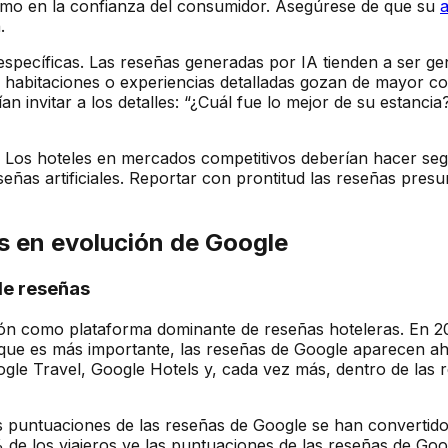
como en la confianza del consumidor. Asegúrese de que su
a
.
específicas. Las reseñas generadas por IA tienden a ser 
as habitaciones o experiencias detalladas gozan de mayor c
n invitar a los detalles: “¿Cuál fue lo mejor de su estanci
as. Los hoteles en mercados competitivos deberían hacer s
ñas artificiales. Reportar con prontitud las reseñas presu
s en evolución de Google
de reseñas
ión como plataforma dominante de reseñas hoteleras. En 2
o que es más importante, las reseñas de Google aparecen a
oogle Travel, Google Hotels y, cada vez más, dentro de las
as puntuaciones de las reseñas de Google se han convertido
% de los viajeros ve las puntuaciones de las reseñas de Goo