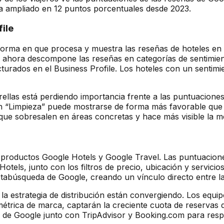
a ampliado en 12 puntos porcentuales desde 2023.
ile
a forma en que procesa y muestra las reseñas de hoteles e
e ahora descompone las reseñas en categorías de sentimiento
turados en el Business Profile. Los hoteles con un sentimi
trellas está perdiendo importancia frente a las puntuacione
5 en “Limpieza” puede mostrarse de forma más favorable qu
 que sobresalen en áreas concretas y hace más visible la m
 productos Google Hotels y Google Travel. Las puntuacione
Hotels, junto con los filtros de precio, ubicación y servic
etabúsqueda de Google, creando un vínculo directo entre l
 y la estrategia de distribución están convergiendo. Los eq
étrica de marca, captarán la creciente cuota de reservas q
s de Google junto con TripAdvisor y Booking.com para resp